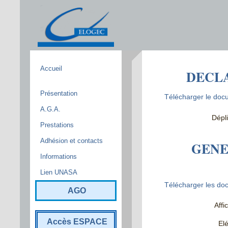
Accueil
DECLA
Présentation
Télécharger le docu
A.G.A.
Dépl
Prestations
Adhésion et contacts
GENE
Informations
Lien UNASA
Télécharger les do
AGO
Affi
Accès ESPACE
El